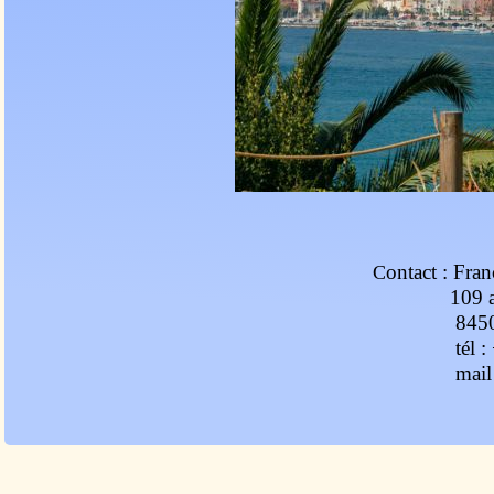
ontact : Fr
C
109 av
84500-B
tél : +33
mail 