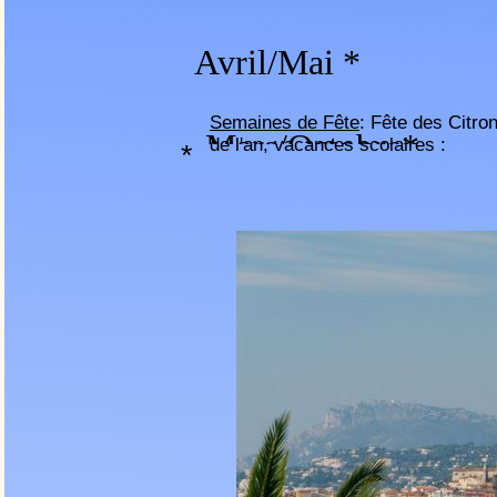
Avril/Mai *
Semaines de Fête
: Fête des Citro
Mars/Octobr
de l'an, vacances scolaires :
*
Jan/Fév/Nov/D